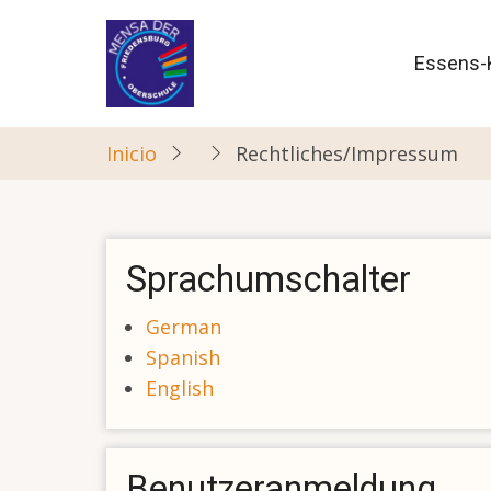
Pasar
al
Nave
Essens-
contenido
princ
principal
Inicio
Rechtliches/Impressum
Sprachumschalter
German
Spanish
English
Benutzeranmeldung